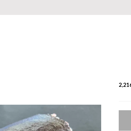
】
2,2