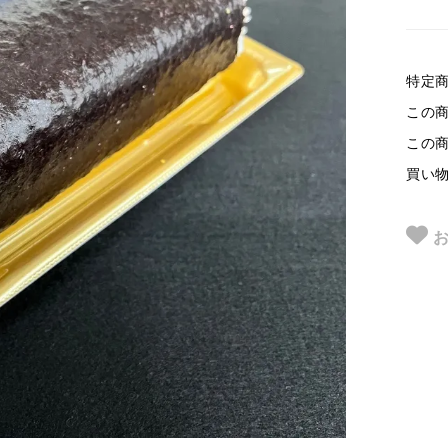
特定
この
この
買い